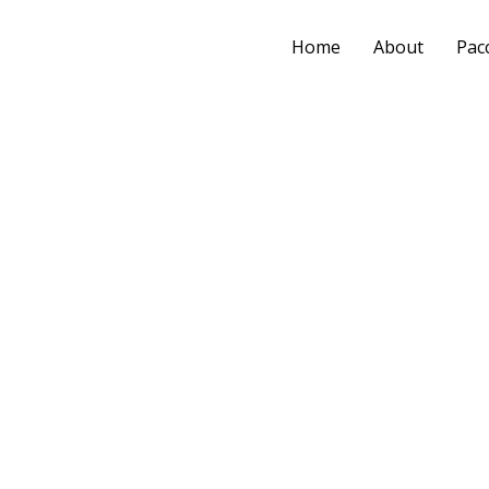
Home
About
Pac
Contattaci