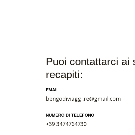
Puoi contattarci ai
recapiti:
EMAIL
bengodiviaggi.re@gmail.com
NUMERO DI TELEFONO
+39 3474764730