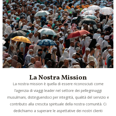
La Nostra Mission
La nostra mission è quella di essere riconosciuti come
l’agenzia di viaggi leader nel settore dei pellegrinaggi
musulmani, distinguendoci per integrità, qualità del servizio e
contributo alla crescita spirituale della nostra comunità. Ci
dedichiamo a superare le aspettative dei nostri clienti